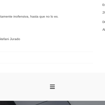
E
2
amente inofensiva, hasta que no lo es.
Di
A
tefani Jurado