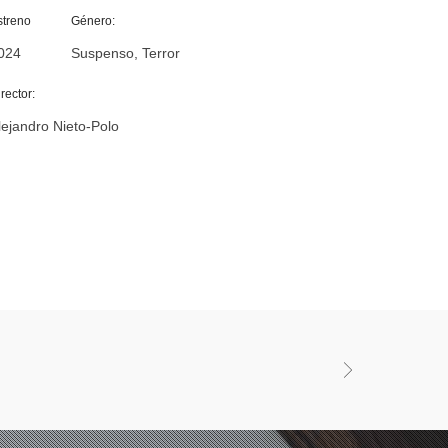
streno
Género:
024
Suspenso, Terror
rector:
lejandro Nieto-Polo