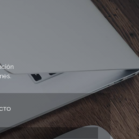
ación
nes.
CTO