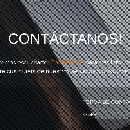
CONTÁCTANOS!
emos escucharte!
Contáctanos
para más inform
re cualquiera de nuestros servicios o produccio
FORMA DE CONTA
Nombre